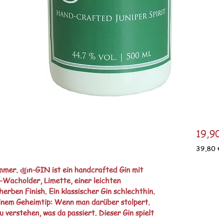
19,9
39,80 
39,80 
pro
mer. d͜ʃɪn-GIN ist ein handcrafted Gin mit
1
Wacholder, Limette, einer leichten 
Liter
erben Finish. Ein klassischer Gin schlechthin.
inem Geheimtip: Wenn man darüber stolpert. 
verstehen, was da passiert. Dieser Gin spielt 