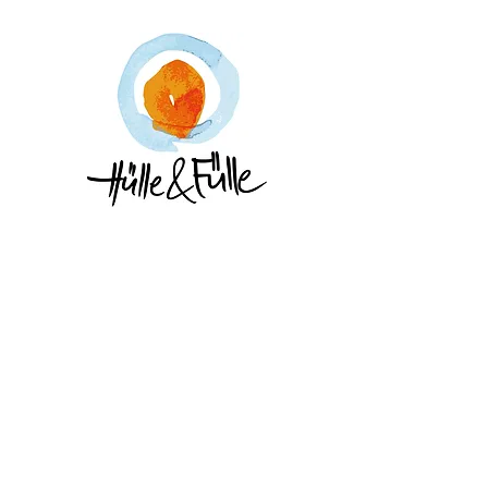
Hülle & Fülle 
Fachgeschäft für erlese
Öle,
feine Ko
Tee, Spirituosen 