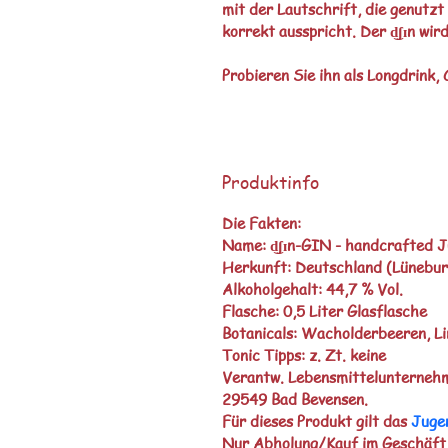
mit der Lautschrift, die genutz
korrekt ausspricht. Der d͜ʃɪn wi
Probieren Sie ihn als Longdrink, 
Produktinfo
Die Fakten:
Name:
 d͜ʃɪn-GIN - handcrafted J
Herkunft:
 Deutschland (Lünebur
Alkoholgehalt:
 44,7 % Vol.
Flasche:
 0,5 Liter Glasflasche
Botanicals
: Wacholderbeeren, Li
Tonic Tipps
: z. Zt. keine
Verantw. Lebensmittelunternehm
29549 Bad Bevensen.
Für dieses Produkt gilt das 
Juge
Nur Abholung/Kauf im Geschäft