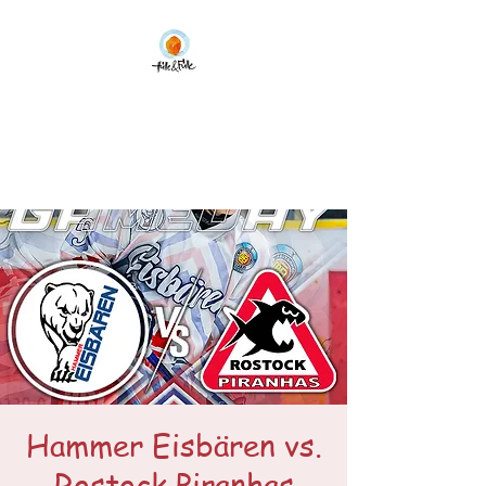
Hülle & Fülle Hamm
Fachgeschäft für erlesene
Essige und Öle,
feine Kost,
Tee, Spirituosen und Wein
Hammer Eisbären vs.
Rostock Piranhas